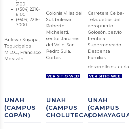
5100
(+504) 2216-
Colonia Villas del
Carretera Ceiba-
6100
Sol, bulevar
Tela, detrás del
(+504) 2216-
7000
Roberto
aeropuerto
Micheletti,
Golosón, desvío
sector Jardines
frente a
Bulevar Suyapa,
del Valle, San
Supermercado
Tegucigalpa
Pedro Sula,
Despensa
M.D.C., Francisco
Cortés
Familiar.
Morazán
desarrolloinst.cur
VER SITIO WEB
VER SITIO WEB
UNAH
UNAH
UNAH
(CAMPUS
(CAMPUS
(CAMPUS
COPÁN)
CHOLUTECA)
COMAYAGUA