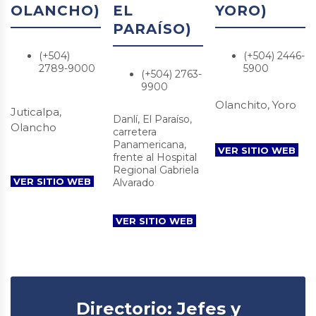
OLANCHO)
EL
YORO)
PARAÍSO)
(+504)
(+504) 2446-
2789-9000
5900
(+504) 2763-
9900
Olanchito, Yoro
Juticalpa,
Danlí, El Paraíso,
Olancho
carretera
Panamericana,
VER SITIO WEB
frente al Hospital
Regional Gabriela
VER SITIO WEB
Alvarado
VER SITIO WEB
Directorio: Jefes y