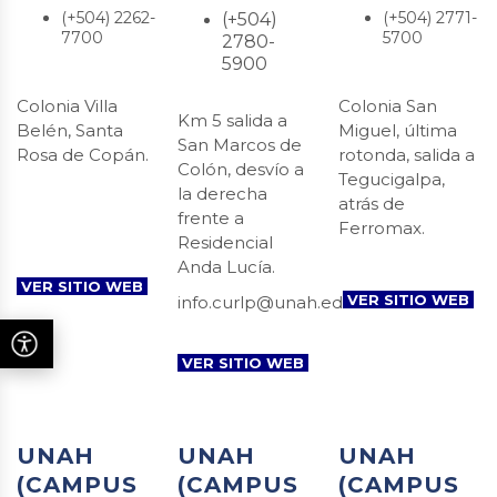
(+504) 2262-
(+504) 2771-
(+504)
7700
5700
2780-
5900
Colonia Villa
Colonia San
Km 5 salida a
Belén, Santa
Miguel, última
San Marcos de
Rosa de Copán.
rotonda, salida a
Colón, desvío a
Tegucigalpa,
la derecha
atrás de
frente a
Ferromax.
Residencial
Anda Lucía.
VER SITIO WEB
VER SITIO WEB
info.curlp@unah.edu.hn
VER SITIO WEB
UNAH
UNAH
UNAH
(CAMPUS
(CAMPUS
(CAMPUS