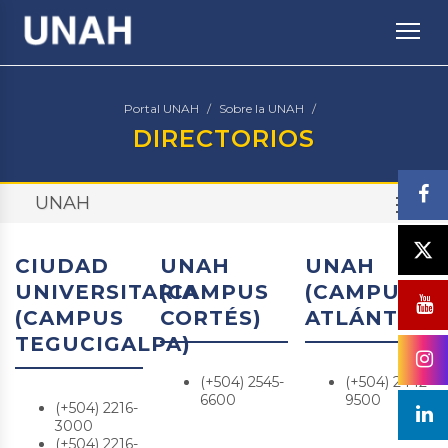
TO
Portal UNAH
Sobre la UNAH
DIRECTORIOS
UNAH
TO
CIUDAD
UNAH
UNAH
UNIVERSITARIA
(CAMPUS
(CAMPUS
(CAMPUS
CORTÉS)
ATLÁNTIDA
TEGUCIGALPA)
(+504) 2545-
(+504) 2442-
6600
9500
(+504) 2216-
3000
(+504) 2216-